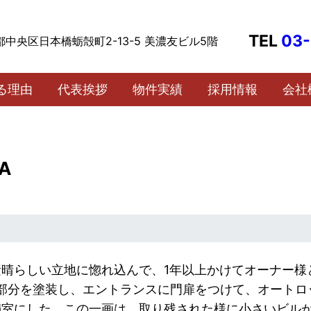
TEL
03-
都中央区日本橋蛎殻町2-13-5 美濃友ビル5階
る理由
代表挨拶
物件実績
採用情報
会社
A
晴らしい立地に惚れ込んで、1年以上かけてオーナー様
有部分を塗装し、エントランスに門扉をつけて、オート
満室にした。この一画は、取り残された様に小さいビル