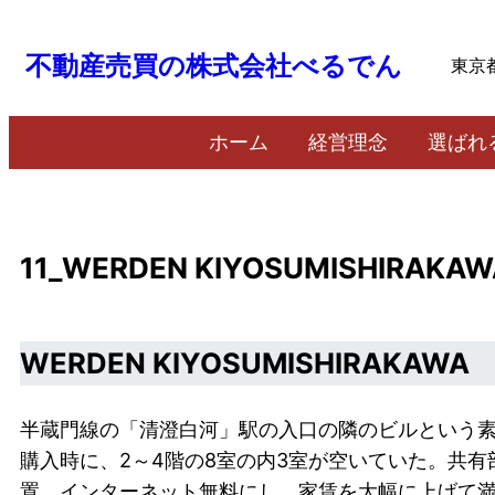
内
容
不動産売買の株式会社べるでん
東京
を
ス
ホーム
経営理念
選ばれ
キ
ッ
プ
11_WERDEN KIYOSUMISHIRAKAW
WERDEN KIYOSUMISHIRAKAWA
半蔵門線の「清澄白河」駅の入口の隣のビルという素
購入時に、2～4階の8室の内3室が空いていた。共
置、インターネット無料にし、家賃を大幅に上げて