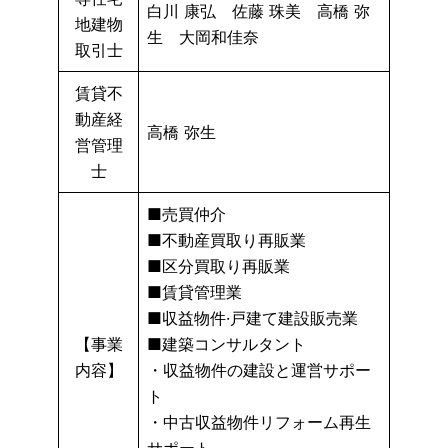
白川 康弘 佐藤 珠美 高橋 弥
地建物
生 大岡和佳奈
取引士
賃貸不
動産経
高橋 弥生
営管理
士
■売買仲介
■不動産買取り再販業
■区分買取り再販業
■賃貸管理業
■収益物件·戸建て建設販売業
【事業
■建築コンサルタント
内容】
・収益物件の建設と運営サポー
ト
・中古収益物件リフォーム再生
サポート