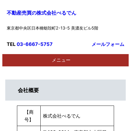
内
不動産売買の株式会社べるでん
容
を
東京都中央区日本橋蛎殻町2-13-5 美濃友ビル5階
ス
キ
ッ
TEL
03-6667-5757
メールフォーム
プ
メニュー
会社概要
【商
株式会社べるでん
号】