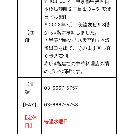
〒103-0014 東京都中央区日
本橋蛎殻町２丁目１３−５ 美濃
友ビル5階
＊2023年3月 美濃友ビル3階
【住
から5階に移転しました。
所】
＊半蔵門線の「水天宮前」の5
番出口を出て、そのまま真っ直
ぐ歩き右側、
赤い4階建ての中華料理店の隣
のビルの5階です。
【電
03-6667-5757
話】
【FAX】
03-6667-5758
【定休
毎週水曜日
日】