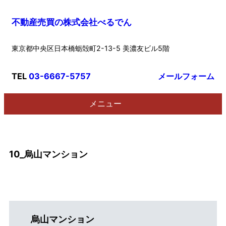
内
不動産売買の株式会社べるでん
容
を
東京都中央区日本橋蛎殻町2-13-5 美濃友ビル5階
ス
キ
ッ
TEL
03-6667-5757
メールフォーム
プ
メニュー
10_烏山マンション
烏山マンション