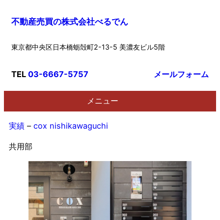
内
不動産売買の株式会社べるでん
容
を
東京都中央区日本橋蛎殻町2-13-5 美濃友ビル5階
ス
キ
ッ
TEL
03-6667-5757
メールフォーム
プ
メニュー
実績
–
cox nishikawaguchi
共用部